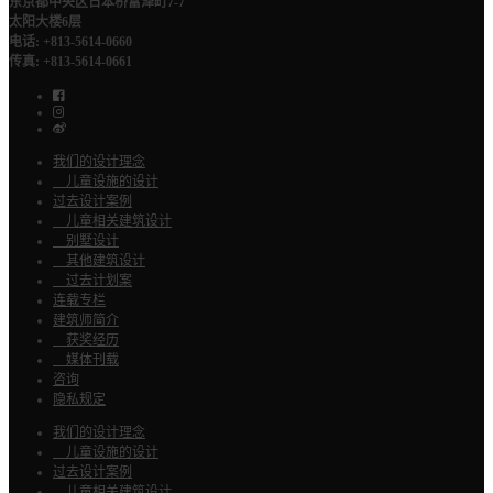
东京都中央区日本桥富泽町7-7
太阳大楼6层
电话: +813-5614-0660
传真: +813-5614-0661
我们的设计理念
儿童设施的设计
过去设计案例
儿童相关建筑设计
别墅设计
其他建筑设计
过去计划案
连载专栏
建筑师简介
获奖经历
媒体刊载
咨询
隐私规定
我们的设计理念
儿童设施的设计
过去设计案例
儿童相关建筑设计