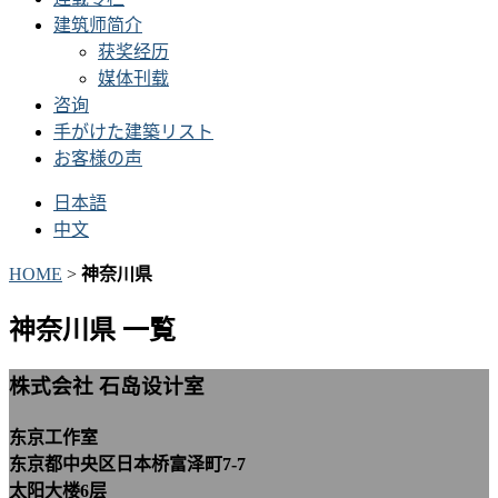
建筑师简介
获奖经历
媒体刊载
咨询
手がけた建築リスト
お客様の声
日本語
中文
HOME
>
神奈川県
神奈川県 一覧
株式会社 石岛设计室
东京工作室
东京都中央区日本桥富泽町7-7
太阳大楼6层