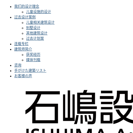
我们的设计理念
儿童设施的设计
过去设计案例
儿童相关建筑设计
别墅设计
其他建筑设计
过去计划案
连载专栏
建筑师简介
获奖经历
媒体刊载
咨询
手がけた建築リスト
お客様の声