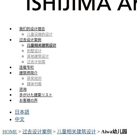
我们的设计理念
儿童设施的设计
过去设计案例
儿童相关建筑设计
别墅设计
其他建筑设计
过去计划案
连载专栏
建筑师简介
获奖经历
媒体刊载
咨询
手がけた建築リスト
お客様の声
日本語
中文
HOME
>
过去设计案例
>
儿童相关建筑设计
>
Aiwa幼儿园