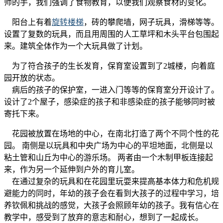
师的手，我们强调了食物教育，以便我们观察食材的变化。
阳台上有着
旋转楼梯
，砖的攀爬墙，网子玩具，滑梯等等。
设置了复数的玩具，而且用周围的人工草坪和木头平台包围起
来。建筑全体作为一个大玩具做了计划。
为了符合孩子的生长发育，保育室设置到了2城楼，向着庭
园开放的状态。
病后的孩子的保护室，一进入门等等的保育室分开设计了。
设计了2个屋子，感染症的孩子和非感染症的孩子能够同时被
寄托下来。
花园被放置在场地的中心，在南北打造了两个不同个性的花
园。 南侧是以玩具和中央广场为中心的平坦地面，北侧是以
粘土管和山丘为中心的游乐场。 两者由一个木制甲板连接起
来，作为另一个延伸到户外的育儿室。
在通过复杂的玩具和在花园里玩耍来提高基本体力和危机规
避能力的同时，年幼的孩子会在看到大孩子的过程中学习，培
养钦佩和挑战的感觉，大孩子会照顾年幼的孩子。我有信心在
教学中，感受到了放弃的意志和耐心，想到了一起成长。