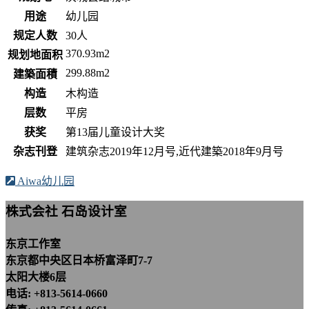
用途
幼儿园
规定人数
30人
370.93m2
规划地面积
299.88m2
建築面積
构造
木构造
层数
平房
获奖
第13届儿童设计大奖
杂志刊登
建筑杂志2019年12月号,近代建築2018年9月号
Aiwa幼儿园
株式会社 石岛设计室
东京工作室
东京都中央区日本桥富泽町7-7
太阳大楼6层
电话: +813-5614-0660