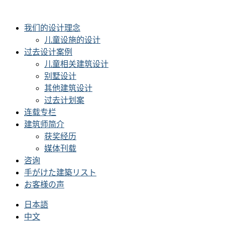
我们的设计理念
儿童设施的设计
过去设计案例
儿童相关建筑设计
别墅设计
其他建筑设计
过去计划案
连载专栏
建筑师简介
获奖经历
媒体刊载
咨询
手がけた建築リスト
お客様の声
日本語
中文