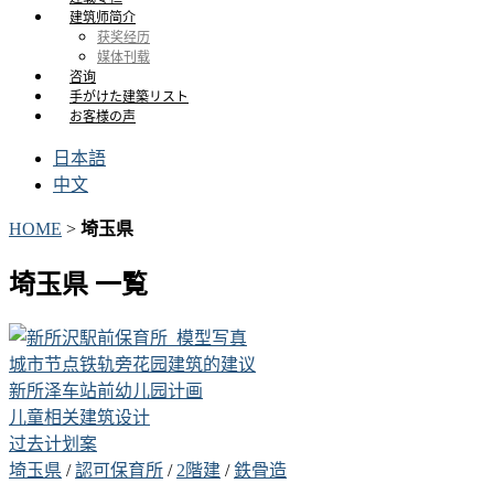
建筑师简介
获奖经历
媒体刊载
咨询
手がけた建築リスト
お客様の声
日本語
中文
HOME
>
埼玉県
埼玉県 一覧
城市节点铁轨旁花园建筑的建议
新所泽车站前幼儿园计画
儿童相关建筑设计
过去计划案
埼玉県
/
認可保育所
/
2階建
/
鉄骨造