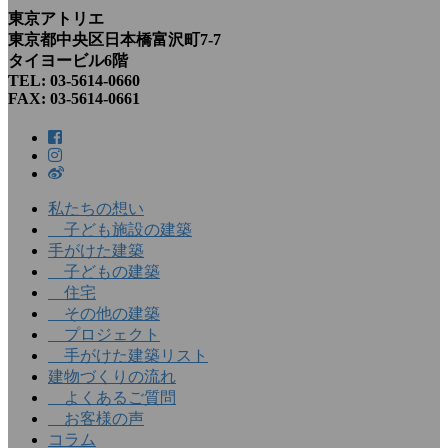
東京アトリエ
東京都中央区日本橋富沢町7-7
タイヨービル6階
TEL: 03-5614-0660
FAX: 03-5614-0661
私たちの想い
子ども施設の建築
手がけた建築
子どもの建築
住宅
その他の建築
プロジェクト
手がけた建築リスト
建物づくりの流れ
よくあるご質問
お客様の声
コラム