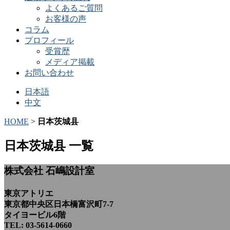
よくあるご質問
お客様の声
コラム
プロフィール
受賞歴
メディア掲載
お問い合わせ
日本語
中文
HOME
>
日本茨城县
日本茨城县 一覧
株式会社 石嶋設計室
東京アトリエ
東京都中央区日本橋富沢町7-7
タイヨービル6階
TEL: 03-5614-0660