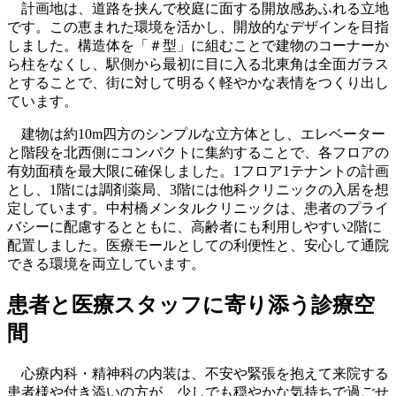
計画地は、道路を挟んで校庭に面する開放感あふれる立地
です。この恵まれた環境を活かし、開放的なデザインを目指
しました。構造体を「＃型」に組むことで建物のコーナーか
ら柱をなくし、駅側から最初に目に入る北東角は全面ガラス
とすることで、街に対して明るく軽やかな表情をつくり出し
ています。
建物は約10m四方のシンプルな立方体とし、エレベーター
と階段を北西側にコンパクトに集約することで、各フロアの
有効面積を最大限に確保しました。1フロア1テナントの計画
とし、1階には調剤薬局、3階には他科クリニックの入居を想
定しています。中村橋メンタルクリニックは、患者のプライ
バシーに配慮するとともに、高齢者にも利用しやすい2階に
配置しました。医療モールとしての利便性と、安心して通院
できる環境を両立しています。
患者と医療スタッフに寄り添う診療空
間
心療内科・精神科の内装は、不安や緊張を抱えて来院する
患者様や付き添いの方が、少しでも穏やかな気持ちで過ごせ