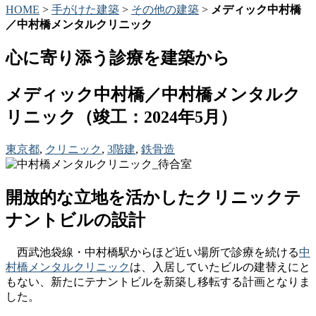
HOME
>
手がけた建築
>
その他の建築
>
メディック中村橋
／中村橋メンタルクリニック
心に寄り添う診療を建築から
メディック中村橋／中村橋メンタルク
リニック
（竣工：2024年5月）
東京都
,
クリニック
,
3階建
,
鉄骨造
開放的な立地を活かしたクリニックテ
ナントビルの設計
西武池袋線・中村橋駅からほど近い場所で診療を続ける
中
村橋メンタルクリニック
は、入居していたビルの建替えにと
もない、新たにテナントビルを新築し移転する計画となりま
した。