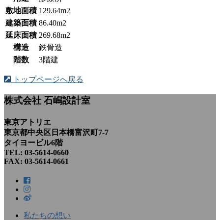
敷地面積
129.64m2
建築面積
86.40m2
延床面積
269.68m2
構造
鉄骨造
階数
3階建
トップページへ戻る
株式会社 石嶋設計室
東京アトリエ
東京都中央区日本橋富沢町7-7
タイヨービル6階
TEL: 03-5614-0660
FAX: 03-5614-0661
私たちの想い