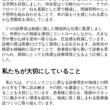
る空間を目指しました。待合室はツガ材のルーバー、ナラの
フローリング、白を基調とした壁で構成し、間接照明やニッ
チ照明を組み合わせることで、木の温もりを感じられる柔ら
かな雰囲気を演出しています。
2つの診察室は校庭に面した開放的な位置に配置しまし
た。外部からの視線を適切にコントロールしながら、大きな
空や豊かな緑を室内へ取り込み、圧迫感を軽減しています。
診療の質は医療だけでなく環境にも左右されます。自然光や
眺望を積極的に活かすことで、患者様が落ち着いて診療を受
けられ、医師にとっても快適な診療環境となるよう計画しま
した。
私たちが大切にしていること
私たちは、クリニックごとに異なる診療理念や地域との関
わり方を丁寧に読み解き、その想いを建築としてかたちにす
ることを大切にしています。患者様に安心を、医師やスタッ
フに働きやすい環境を提供し、地域に長く親しまれる医療施
設づくりに取り組んでいます。