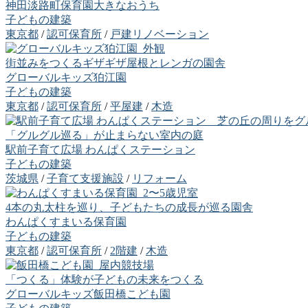
神田淡路町保育園大きなおうち
子どもの建築
東京都
/
認可保育所
/
戸建リノベーション
街並みをつくるギザギザ屋根とレンガの園舎
グローバルキッズ狛江園
子どもの建築
東京都
/
認可保育所
/
平屋建
/
木造
「グルグル巡る」が止まらない室内の庭
駅前子育て広場 わんぱくステーション
子どもの建築
茨城県
/
子育て支援施設
/
リフォーム
4本の丸太柱を巡り、子どもたちの成長が巡る園舎
わんぱくすまいる保育園
子どもの建築
東京都
/
認可保育所
/
2階建
/
木造
「つくる」体験が子どもの未来をつくる
グローバルキッズ飯田橋こども園