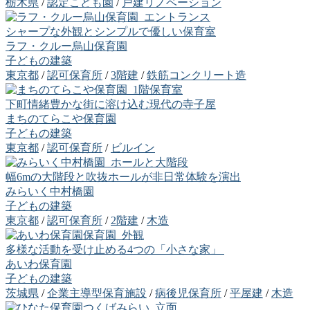
栃木県
/
認定こども園
/
戸建リノベーション
シャープな外観とシンプルで優しい保育室
ラフ・クルー烏山保育園
子どもの建築
東京都
/
認可保育所
/
3階建
/
鉄筋コンクリート造
下町情緒豊かな街に溶け込む現代の寺子屋
まちのてらこや保育園
子どもの建築
東京都
/
認可保育所
/
ビルイン
幅6mの大階段と吹抜ホールが非日常体験を演出
みらいく中村橋園
子どもの建築
東京都
/
認可保育所
/
2階建
/
木造
多様な活動を受け止める4つの「小さな家」
あいわ保育園
子どもの建築
茨城県
/
企業主導型保育施設
/
病後児保育所
/
平屋建
/
木造