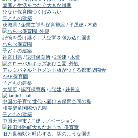
園庭と生活をつなぐ大きな縁側
ひなた保育園つくばみらい
子どもの建築
茨城県
/
企業主導型保育施設
/
平屋建
/
木造
記憶を受け継ぐ、大空間を包み込む園舎
わらべ保育園
子どもの建築
神奈川県
/
認可保育所
/
2階建
/
木造
アルミパネルとセメント板がつくる都市型園舎
ABK保育園
子どもの建築
大阪府
/
認可保育所
/
2階建
/
鉄骨造
中国の子育て世代へ届ける保育空間の提
和美嬰童国際幼児園
子どもの建築
中国天津市
/
戸建リノベーション
旧万世橋駅と呼応する、駅のような園舎