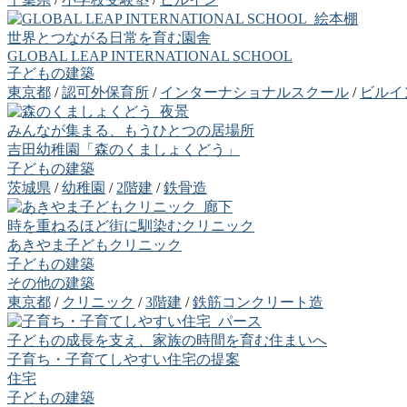
世界とつながる日常を育む園舎
GLOBAL LEAP INTERNATIONAL SCHOOL
子どもの建築
東京都
/
認可外保育所
/
インターナショナルスクール
/
ビルイ
みんなが集まる、もうひとつの居場所
吉田幼稚園「森のくましょくどう」
子どもの建築
茨城県
/
幼稚園
/
2階建
/
鉄骨造
時を重ねるほど街に馴染むクリニック
あきやま子どもクリニック
子どもの建築
その他の建築
東京都
/
クリニック
/
3階建
/
鉄筋コンクリート造
子どもの成長を支え、家族の時間を育む住まいへ
子育ち・子育てしやすい住宅の提案
住宅
子どもの建築