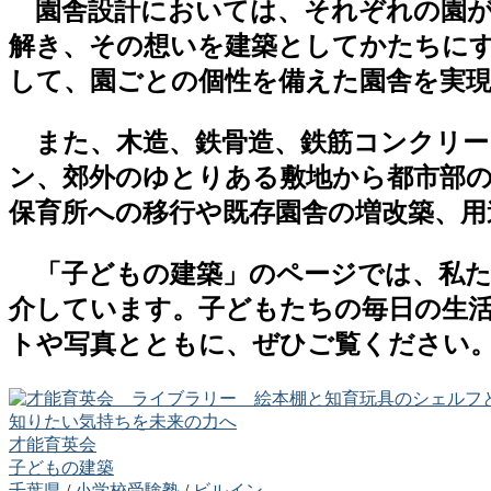
園舎設計においては、それぞれの園が
解き、その想いを建築としてかたちに
して、園ごとの個性を備えた園舎を実
また、木造、鉄骨造、鉄筋コンクリー
ン、郊外のゆとりある敷地から都市部
保育所への移行や既存園舎の増改築、
「子どもの建築」のページでは、私た
介しています。子どもたちの毎日の生
トや写真とともに、ぜひご覧ください
知りたい気持ちを未来の力へ
才能育英会
子どもの建築
千葉県
/
小学校受験塾
/
ビルイン