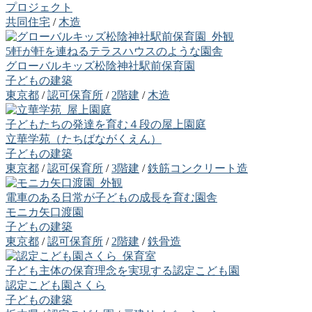
プロジェクト
共同住宅
/
木造
5軒が軒を連ねるテラスハウスのような園舎
グローバルキッズ松陰神社駅前保育園
子どもの建築
東京都
/
認可保育所
/
2階建
/
木造
子どもたちの発達を育む４段の屋上園庭
立華学苑（たちばながくえん）
子どもの建築
東京都
/
認可保育所
/
3階建
/
鉄筋コンクリート造
電車のある日常が子どもの成長を育む園舎
モニカ矢口渡園
子どもの建築
東京都
/
認可保育所
/
2階建
/
鉄骨造
子ども主体の保育理念を実現する認定こども園
認定こども園さくら
子どもの建築